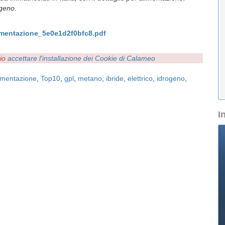
ogeno.
imentazione_5e0e1d2f0bfc8.pdf
rio
accettare l'installazione dei Cookie di Calameo
imentazione
,
Top10
,
gpl
,
metano
,
ibride
,
elettrico
,
idrogeno
,
I