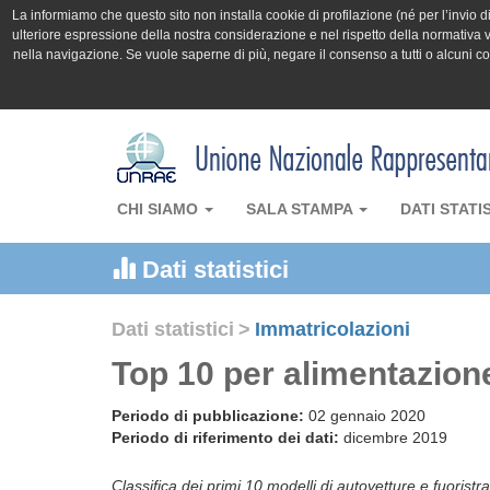
La informiamo che questo sito non installa cookie di profilazione (né per l’invio di 
ulteriore espressione della nostra considerazione e nel rispetto della normativa v
nella navigazione. Se vuole saperne di più, negare il consenso a tutti o alcuni 
CHI SIAMO
SALA STAMPA
DATI STATI
Dati statistici
Dati statistici
>
Immatricolazioni
Top 10 per alimentazion
Periodo di pubblicazione:
02 gennaio 2020
Periodo di riferimento dei dati:
dicembre 2019
Classifica dei primi 10 modelli di autovetture e fuoristra