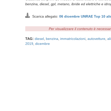
benzina, diesel, gpl, metano, ibride ed elettriche e idr
Scarica allegato:
06 dicembre UNRAE Top 10 al
Per visualizzare il contenuto è necessa
TAG:
diesel
,
benzina
,
immatricolazioni
,
autovetture
,
al
2019
,
dicembre