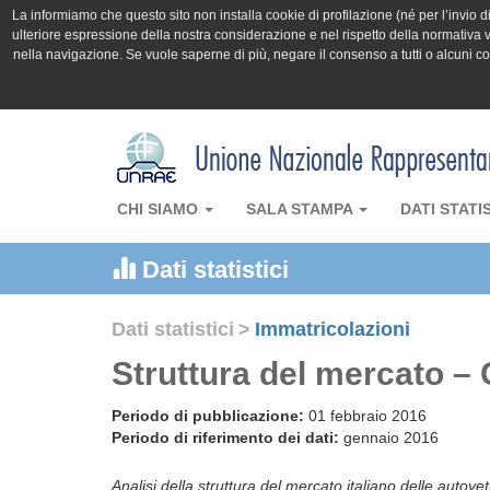
La informiamo che questo sito non installa cookie di profilazione (né per l’invio di 
ulteriore espressione della nostra considerazione e nel rispetto della normativa v
nella navigazione. Se vuole saperne di più, negare il consenso a tutti o alcuni 
CHI SIAMO
SALA STAMPA
DATI STATI
Dati statistici
Dati statistici
>
Immatricolazioni
Struttura del mercato –
Periodo di pubblicazione:
01 febbraio 2016
Periodo di riferimento dei dati:
gennaio 2016
Analisi della struttura del mercato italiano delle autov