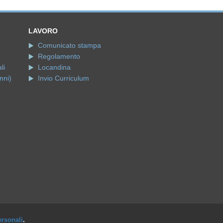
li
Locandina
nni)
Invio Curriculum
ersonali
.