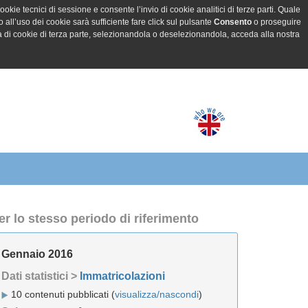
ookie tecnici di sessione e consente l’invio di cookie analitici di terze parti. Quale
all’uso dei cookie sarà sufficiente fare click sul pulsante
Consento
o proseguire
a di cookie di terza parte, selezionandola o deselezionandola, acceda alla nostra
er lo stesso periodo di riferimento
Gennaio 2016
Dati statistici >
Immatricolazioni
10 contenuti pubblicati (
visualizza/nascondi
)