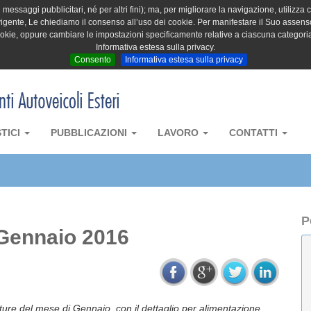
messaggi pubblicitari, né per altri fini); ma, per migliorare la navigazione, utilizza c
igente, Le chiediamo il consenso all’uso dei cookie. Per manifestare il Suo assenso 
cookie, oppure cambiare le impostazioni specificamente relative a ciascuna categori
Informativa estesa sulla privacy.
Consento
Informativa estesa sulla privacy
STICI
PUBBLICAZIONI
LAVORO
CONTATTI
P
 Gennaio 2016
etture del mese di Gennaio, con il dettaglio per alimentazione,