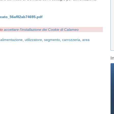
rcato_56af82ab74695.pdf
rio
accettare l'installazione dei Cookie di Calameo
,
alimentazione
,
utilizzatore
,
segmento
,
carrozzeria
,
area
I