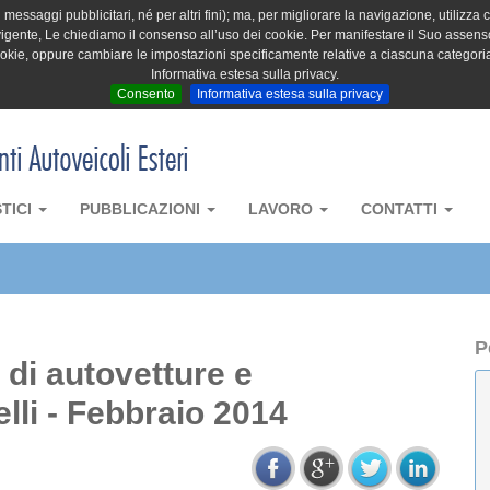
messaggi pubblicitari, né per altri fini); ma, per migliorare la navigazione, utilizza c
igente, Le chiediamo il consenso all’uso dei cookie. Per manifestare il Suo assenso 
cookie, oppure cambiare le impostazioni specificamente relative a ciascuna categori
Informativa estesa sulla privacy.
Consento
Informativa estesa sulla privacy
STICI
PUBBLICAZIONI
LAVORO
CONTATTI
P
a di autovetture e
lli - Febbraio 2014