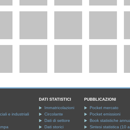
DATI STATISTICI
PUBBLICAZIONI
Immatricolazioni
Pocket mercato
ali e industriali
Circolante
Pocket emissioni
Dati di settore
Book statistiche annua
ampa
Dati storici
Sintesi statistica (10 a