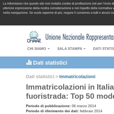
La informiamo che questo sito non installa cookie di profilazione (né per l’invio di 
ulteriore espressione della nostra considerazione e nel rispetto della normativa v
nella navigazione. Se vuole saperne di più, negare il consenso a tutti o alcuni 
CHI SIAMO
SALA STAMPA
DATI STATI
Dati statistici
Dati statistici
>
Immatricolazioni
Immatricolazioni in Itali
fuoristrada: Top 50 mode
Periodo di pubblicazione:
06 marzo 2014
Periodo di riferimento dei dati:
febbraio 2014