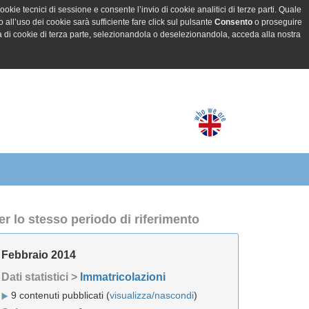
ookie tecnici di sessione e consente l’invio di cookie analitici di terze parti. Quale
all’uso dei cookie sarà sufficiente fare click sul pulsante
Consento
o proseguire
a di cookie di terza parte, selezionandola o deselezionandola, acceda alla nostra
er lo stesso periodo di riferimento
Febbraio 2014
Dati statistici >
Immatricolazioni
9 contenuti pubblicati (
visualizza/nascondi
)