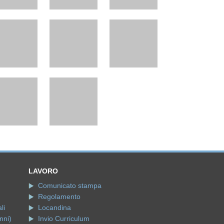
LAVORO
Comunicato stampa
Regolamento
li
Locandina
nni)
Invio Curriculum