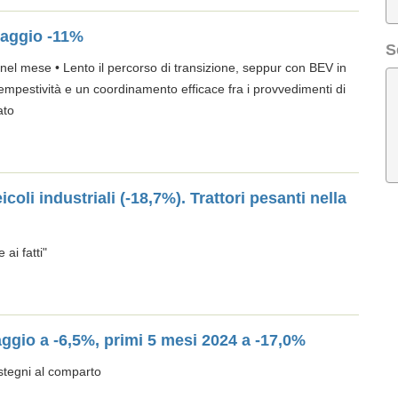
maggio -11%
S
 nel mese • Lento il percorso di transizione, seppur con BEV in
mpestività e un coordinamento efficace fra i provvedimenti di
ato
oli industriali (-18,7%). Trattori pesanti nella
 ai fatti"
maggio a -6,5%, primi 5 mesi 2024 a -17,0%
tegni al comparto