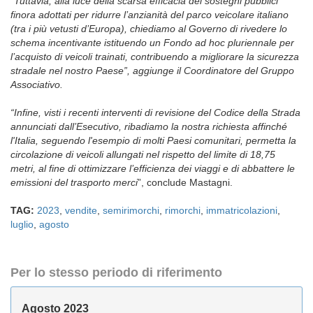
“Tuttavia, alla luce della scarsa efficacia dei sostegni pubblici
finora adottati per ridurre l’anzianità del parco veicolare italiano
(tra i più vetusti d’Europa), chiediamo al Governo di rivedere lo
schema incentivante istituendo un Fondo ad hoc pluriennale per
l’acquisto di veicoli trainati, contribuendo a migliorare la sicurezza
stradale nel nostro Paese”, aggiunge il Coordinatore del Gruppo
Associativo.
“Infine, visti i recenti interventi di revisione del Codice della Strada
annunciati dall’Esecutivo, ribadiamo la nostra richiesta affinché
l'Italia, seguendo l'esempio di molti Paesi comunitari, permetta la
circolazione di veicoli allungati nel rispetto del limite di 18,75
metri, al fine di ottimizzare l’efficienza dei viaggi e di abbattere le
emissioni del trasporto merci
”, conclude Mastagni.
TAG:
2023
,
vendite
,
semirimorchi
,
rimorchi
,
immatricolazioni
,
luglio
,
agosto
Per lo stesso periodo di riferimento
Agosto 2023