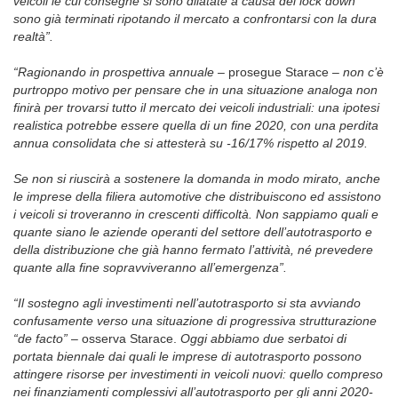
veicoli le cui consegne si sono dilatate a causa del lock down
sono già terminati ripotando il mercato a confrontarsi con la dura
realtà”.
“Ragionando in prospettiva annuale –
prosegue Starace
– non c’è
purtroppo motivo per pensare che in una situazione analoga non
finirà per trovarsi tutto il mercato dei veicoli industriali: una ipotesi
realistica potrebbe essere quella di un fine 2020, con una perdita
annua consolidata che si attesterà su -16/17% rispetto al 2019.
Se non si riuscirà a sostenere la domanda in modo mirato, anche
le imprese della filiera automotive che distribuiscono ed assistono
i veicoli si troveranno in crescenti difficoltà. Non sappiamo quali e
quante siano le aziende operanti del settore dell’autotrasporto e
della distribuzione che già hanno fermato l’attività, né prevedere
quante alla fine sopravviveranno all’emergenza”.
“Il sostegno agli investimenti nell’autotrasporto si sta avviando
confusamente verso una situazione di progressiva strutturazione
“de facto”
– osserva Starace.
Oggi abbiamo due serbatoi di
portata biennale dai quali le imprese di autotrasporto possono
attingere risorse
per investimenti in veicoli nuovi: quello compreso
nei finanziamenti complessivi all’auto­trasporto per gli anni 2020-