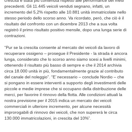
crescita è stata più contenuta rispetto alle performance dei mesi
precedenti. Gli 11.445 veicoli venduti segnano, infatti, un
incremento del 5,2% rispetto alle 10.881 unità immatricolate nello
stesso periodo dello scorso anno. Va ricordato, però, che ciò è il
risultato del confronto con un dicembre 2013 che a sua volta
registrò il primo risultato positivo mensile, dopo una lunga serie di
contrazioni.
“Pur se la crescita consente al mercato dei veicoli da lavoro di
recuperare ossigeno – prosegue il Presidente - la strada è ancora
lunga, considerato che lo scorso anno siamo scesi a livelli minimi,
ottenendo il risultato più basso di sempre e che il 2014 archivia
circa 18.000 unità in più, fondamentalmente grazie al contributo
del canale del noleggio”. “E’ necessario – conclude Nordio – che
si pongano in essere interventi a supporto degli investimenti delle
piccole e medie imprese che si occupano della distribuzione delle
merci, per favorire il rinnovo della flotta. Alle condizioni attuali la
nostra previsione per il 2015 indica un mercato dei veicoli
commerciali in ulteriore incremento, per alcune necessità
improrogabili di rinnovo dei veicoli, che non supererà le circa
130.000 immatricolazioni, in crescita del 10%”.