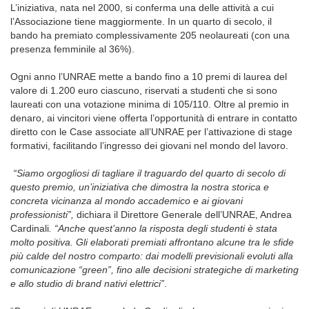
L’iniziativa, nata nel 2000, si conferma una delle attività a cui
l’Associazione tiene maggiormente. In un quarto di secolo, il
bando ha premiato complessivamente 205 neolaureati (con una
presenza femminile al 36%).
Ogni anno l’UNRAE mette a bando fino a 10 premi di laurea del
valore di 1.200 euro ciascuno, riservati a studenti che si sono
laureati con una votazione minima di 105/110. Oltre al premio in
denaro, ai vincitori viene offerta l’opportunità di entrare in contatto
diretto con le Case associate all’UNRAE per l’attivazione di stage
formativi, facilitando l’ingresso dei giovani nel mondo del lavoro.
“Siamo orgogliosi di tagliare il traguardo del quarto di secolo di
questo premio, un’iniziativa che dimostra la nostra storica e
concreta vicinanza al mondo accademico e ai giovani
professionisti”,
dichiara il Direttore Generale dell’UNRAE, Andrea
Cardinali
. “Anche quest’anno la risposta degli studenti è stata
molto positiva. Gli elaborati premiati affrontano alcune tra le sfide
più calde del nostro comparto: dai
modelli previsionali evoluti alla
comunicazione “green”, fino alle decisioni strategiche di marketing
e allo studio di brand nativi elettrici
”
.