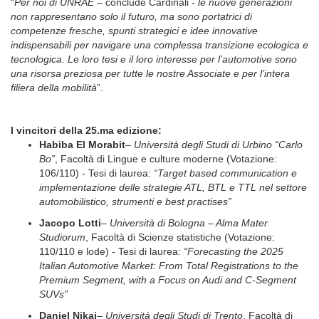
“
Per noi di UNRAE –
conclude Cardinali
- le nuove generazioni
non rappresentano solo il futuro, ma sono portatrici di
competenze fresche, spunti strategici e idee innovative
indispensabili per navigare una complessa transizione ecologica e
tecnologica. Le loro tesi e il loro interesse per l’automotive sono
una risorsa preziosa per tutte le nostre Associate e per l’intera
filiera della mobilità
”.
I vincitori della 25.ma edizione:
Habiba El Morabit
–
Università degli Studi di Urbino “Carlo
Bo”
, Facoltà di Lingue e culture moderne (Votazione:
106/110) - Tesi di laurea:
“Target based communication e
implementazione delle strategie ATL, BTL e TTL nel settore
automobilistico, strumenti e best practises”
Jacopo Lotti
–
Università di Bologna – Alma Mater
Studiorum
, Facoltà di Scienze statistiche (Votazione:
110/110 e lode) - Tesi di laurea:
“Forecasting the 2025
Italian Automotive Market: From Total Registrations to the
Premium Segment, with a Focus on Audi and C-Segment
SUVs”
Daniel Nikaj
–
Università degli Studi di Trento
, Facoltà di