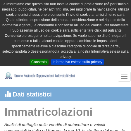
La informiamo che questo sito non installa cookie di profilazione (né per l’invio di
messaggi pubblicitari, né per altri fini); ma, per migliorare la navigazione, utilizza
cookie tecnici di sessione e consente l’invio di cookie analitici di terze parti.
Quale ulteriore espressione della nostra considerazione e nel rispetto della
normativa vigente, Le chiediamo il consenso all’uso dei cookie. Per manifestare
il Suo assenso all’uso dei cookie sarà sufficiente fare click sul pulsante
Consento
o proseguire nella navigazione. Se vuole saperne di più, negare il
consenso a tutti o alcuni cookie, oppure cambiare le impostazioni
specificamente relative a ciascuna categoria di cookie di terza parte,
selezionandola o deselezionandola, acceda alla nostra Informativa estesa sulla
privacy.
Consento
Informativa estesa sulla privacy
Tog
nav
Dati statistici
Immatricolazioni
Analisi di dettaglio delle vendite di autovetture e veicoli
commerciali in Italia ed Europa: le top 10, la struttura del mercato,