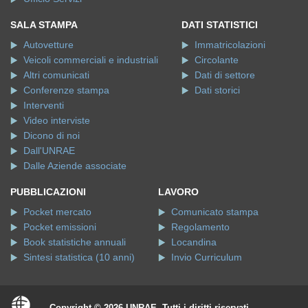
SALA STAMPA
DATI STATISTICI
Autovetture
Immatricolazioni
Veicoli commerciali e industriali
Circolante
Altri comunicati
Dati di settore
Conferenze stampa
Dati storici
Interventi
Video interviste
Dicono di noi
Dall'UNRAE
Dalle Aziende associate
PUBBLICAZIONI
LAVORO
Pocket mercato
Comunicato stampa
Pocket emissioni
Regolamento
Book statistiche annuali
Locandina
Sintesi statistica (10 anni)
Invio Curriculum
Copyright © 2026 UNRAE. Tutti i diritti riservati.