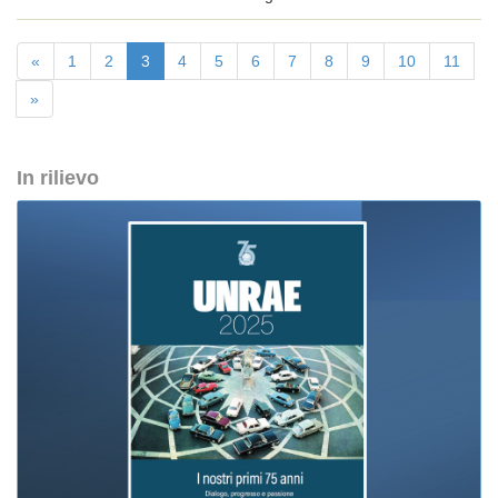
«
1
2
3
4
5
6
7
8
9
10
11
»
In rilievo