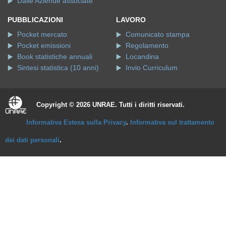
Dalle Aziende associate
PUBBLICAZIONI
LAVORO
Pocket mercato
Comunicato stampa
Pocket emissioni
Regolamento
Book statistiche annuali
Locandina
Sintesi statistica (10 anni)
Invio Curriculum
Copyright © 2026 UNRAE. Tutti i diritti riservati.
Informativa Estesa sulla Privacy
.
Informativa sul trattamento
dei dati personali
.