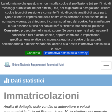
La informiamo che questo sito non installa cookie di profilazione (né per l’invio di
messaggi pubblicitari, né per altri fini); ma, per migliorare la navigazione, utilizza
cookie tecnici di sessione e consente l’invio di cookie analitici di terze parti.
Quale ulteriore espressione della nostra considerazione e nel rispetto della
normativa vigente, Le chiediamo il consenso all’uso dei cookie. Per manifestare
il Suo assenso all’uso dei cookie sarà sufficiente fare click sul pulsante
Consento
o proseguire nella navigazione. Se vuole saperne di più, negare il
consenso a tutti o alcuni cookie, oppure cambiare le impostazioni
specificamente relative a ciascuna categoria di cookie di terza parte,
selezionandola o deselezionandola, acceda alla nostra Informativa estesa sulla
privacy.
Consento
Informativa estesa sulla privacy
Tog
nav
Dati statistici
Immatricolazioni
Analisi di dettaglio delle vendite di autovetture e veicoli
commerciali in Italia ed Europa: le top 10, la struttura del mercato,