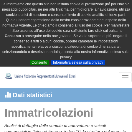
La informiamo che questo sito non installa cookie di profilazione (né per l’invio di
messaggi pubblicitari, né per altri fini); ma, per migliorare la navigazione, utilizza
cookie tecnici di sessione e consente l’invio di cookie analitici di terze parti.
Quale ulteriore espressione della nostra considerazione e nel rispetto della
normativa vigente, Le chiediamo il consenso all’uso dei cookie. Per manifestare
il Suo assenso all’uso dei cookie sarà sufficiente fare click sul pulsante
Consento
o proseguire nella navigazione. Se vuole saperne di più, negare il
consenso a tutti o alcuni cookie, oppure cambiare le impostazioni
specificamente relative a ciascuna categoria di cookie di terza parte,
selezionandola o deselezionandola, acceda alla nostra Informativa estesa sulla
privacy.
Consento
Informativa estesa sulla privacy
Tog
nav
Dati statistici
Immatricolazioni
Analisi di dettaglio delle vendite di autovetture e veicoli
commerciali in Italia ed Europa: le top 10, la struttura del mercato,