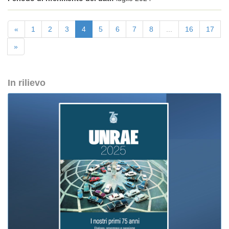
«
1
2
3
4
5
6
7
8
...
16
17
»
In rilievo