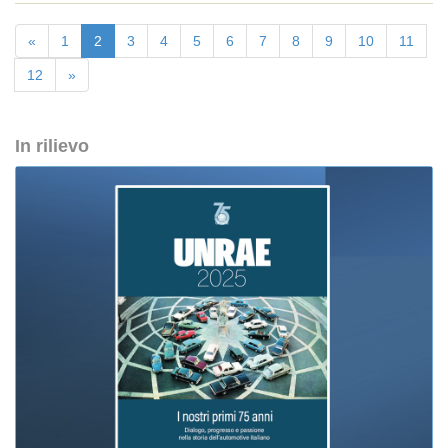
«
1
2
3
4
5
6
7
8
9
10
11
12
»
In rilievo