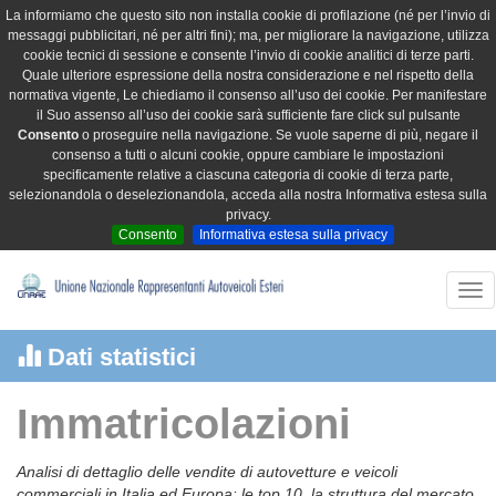
La informiamo che questo sito non installa cookie di profilazione (né per l’invio di
messaggi pubblicitari, né per altri fini); ma, per migliorare la navigazione, utilizza
cookie tecnici di sessione e consente l’invio di cookie analitici di terze parti.
Quale ulteriore espressione della nostra considerazione e nel rispetto della
normativa vigente, Le chiediamo il consenso all’uso dei cookie. Per manifestare
il Suo assenso all’uso dei cookie sarà sufficiente fare click sul pulsante
Consento
o proseguire nella navigazione. Se vuole saperne di più, negare il
consenso a tutti o alcuni cookie, oppure cambiare le impostazioni
specificamente relative a ciascuna categoria di cookie di terza parte,
selezionandola o deselezionandola, acceda alla nostra Informativa estesa sulla
privacy.
Consento
Informativa estesa sulla privacy
Tog
nav
Dati statistici
Immatricolazioni
Analisi di dettaglio delle vendite di autovetture e veicoli
commerciali in Italia ed Europa: le top 10, la struttura del mercato,