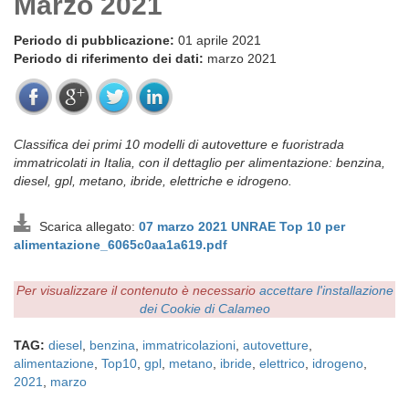
Marzo 2021
Periodo di pubblicazione:
01 aprile 2021
Periodo di riferimento dei dati:
marzo 2021
Classifica dei primi 10 modelli di autovetture e fuoristrada
immatricolati in Italia, con il dettaglio per alimentazione: benzina,
diesel, gpl, metano, ibride, elettriche e idrogeno.
Scarica allegato:
07 marzo 2021 UNRAE Top 10 per
alimentazione_6065c0aa1a619.pdf
Per visualizzare il contenuto è necessario
accettare l'installazione
dei Cookie di Calameo
TAG:
diesel
,
benzina
,
immatricolazioni
,
autovetture
,
alimentazione
,
Top10
,
gpl
,
metano
,
ibride
,
elettrico
,
idrogeno
,
2021
,
marzo