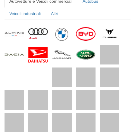
Autovetture e Veicoli commerciali
Autobus
Veicoli industriali
Altri