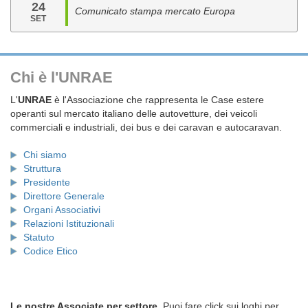
24
Comunicato stampa mercato Europa
SET
Chi è l'UNRAE
L'
UNRAE
è l'Associazione che rappresenta le Case estere
operanti sul mercato italiano delle autovetture, dei veicoli
commerciali e industriali, dei bus e dei caravan e autocaravan.
Chi siamo
Struttura
Presidente
Direttore Generale
Organi Associativi
Relazioni Istituzionali
Statuto
Codice Etico
Le nostre Associate per settore.
Puoi fare click sui loghi per