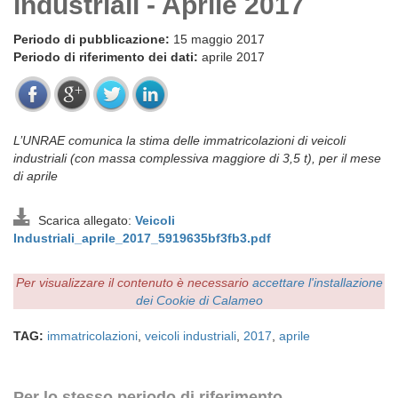
industriali - Aprile 2017
Periodo di pubblicazione:
15 maggio 2017
Periodo di riferimento dei dati:
aprile 2017
L’UNRAE comunica la stima delle immatricolazioni di veicoli
industriali (con massa complessiva maggiore di 3,5 t), per il mese
di aprile
Scarica allegato:
Veicoli
Industriali_aprile_2017_5919635bf3fb3.pdf
Per visualizzare il contenuto è necessario
accettare l'installazione
dei Cookie di Calameo
TAG:
immatricolazioni
,
veicoli industriali
,
2017
,
aprile
Per lo stesso periodo di riferimento