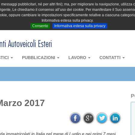
messaggi pubblicitari, né per altri fini); ma, per migliorare la navigazione, utilizza c
igente, Le chiediamo il consenso all’uso dei cookie. Per manifestare il Suo assenso 
cookie, oppure cambiare le impostazioni specificamente relative a ciascuna categori
Informativa estesa sulla privacy.
Consento
Informativa estesa sulla privacy
STICI
PUBBLICAZIONI
LAVORO
CONTATTI
P
Marzo 2017
ada immatricolati in Italia nel mese di Luglio e nei primi 7 mesi