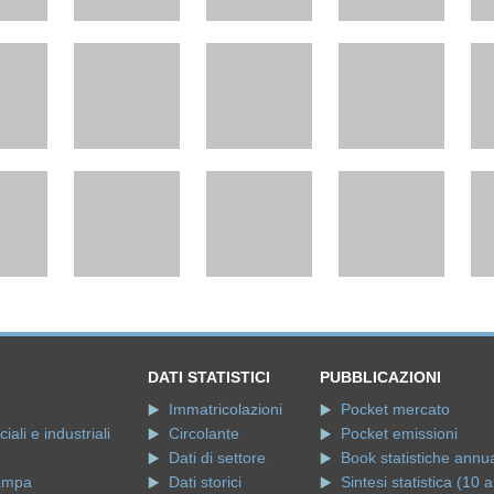
DATI STATISTICI
PUBBLICAZIONI
Immatricolazioni
Pocket mercato
ali e industriali
Circolante
Pocket emissioni
Dati di settore
Book statistiche annua
ampa
Dati storici
Sintesi statistica (10 a