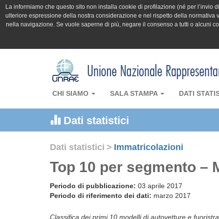
La informiamo che questo sito non installa cookie di profilazione (né per l’invio di 
ulteriore espressione della nostra considerazione e nel rispetto della normativa v
nella navigazione. Se vuole saperne di più, negare il consenso a tutti o alcuni 
CHI SIAMO
SALA STAMPA
DATI STATI
Dati statistici
Dati statistici
>
Immatricolazioni
Top 10 per segmento – 
Periodo di pubblicazione:
03 aprile 2017
Periodo di riferimento dei dati:
marzo 2017
Classifica dei primi 10 modelli di autovetture e fuoristr