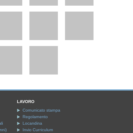
LAVORO
Comunicato stampa
Regolamento
li
Locandina
nni)
Invio Curriculum