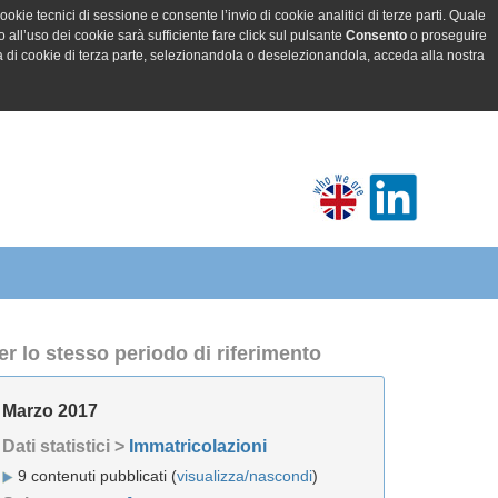
ookie tecnici di sessione e consente l’invio di cookie analitici di terze parti. Quale
all’uso dei cookie sarà sufficiente fare click sul pulsante
Consento
o proseguire
a di cookie di terza parte, selezionandola o deselezionandola, acceda alla nostra
er lo stesso periodo di riferimento
Marzo 2017
Dati statistici >
Immatricolazioni
9 contenuti pubblicati (
visualizza/nascondi
)