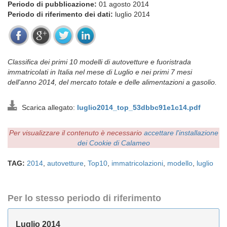
Periodo di pubblicazione:
01 agosto 2014
Periodo di riferimento dei dati:
luglio 2014
Classifica dei primi 10 modelli di autovetture e fuoristrada
immatricolati in Italia nel mese di Luglio e nei primi 7 mesi
dell'anno 2014, del mercato totale e delle alimentazioni a gasolio.
Scarica allegato:
luglio2014_top_53dbbc91e1c14.pdf
Per visualizzare il contenuto è necessario
accettare l'installazione
dei Cookie di Calameo
TAG:
2014
,
autovetture
,
Top10
,
immatricolazioni
,
modello
,
luglio
Per lo stesso periodo di riferimento
Luglio 2014