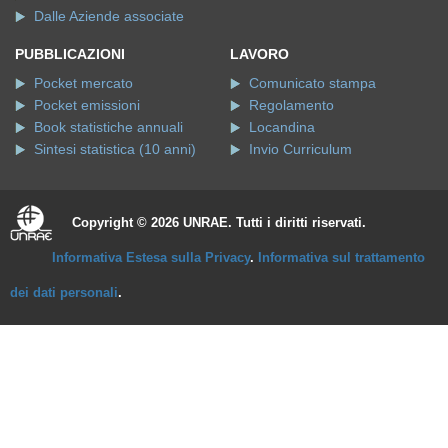
Dalle Aziende associate
PUBBLICAZIONI
LAVORO
Pocket mercato
Comunicato stampa
Pocket emissioni
Regolamento
Book statistiche annuali
Locandina
Sintesi statistica (10 anni)
Invio Curriculum
Copyright © 2026 UNRAE. Tutti i diritti riservati.
Informativa Estesa sulla Privacy
.
Informativa sul trattamento
dei dati personali
.