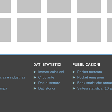
DATI STATISTICI
PUBBLICAZIONI
Immatricolazioni
Pocket mercato
ali e industriali
Circolante
Pocket emissioni
Dati di settore
Book statistiche annua
ampa
Dati storici
Sintesi statistica (10 a
e