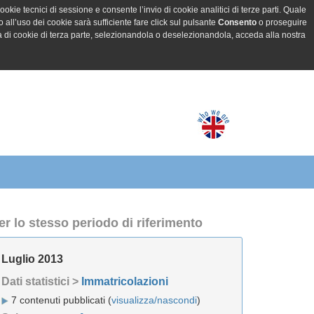
ookie tecnici di sessione e consente l’invio di cookie analitici di terze parti. Quale
all’uso dei cookie sarà sufficiente fare click sul pulsante
Consento
o proseguire
a di cookie di terza parte, selezionandola o deselezionandola, acceda alla nostra
er lo stesso periodo di riferimento
Luglio 2013
Dati statistici >
Immatricolazioni
7 contenuti pubblicati (
visualizza/nascondi
)