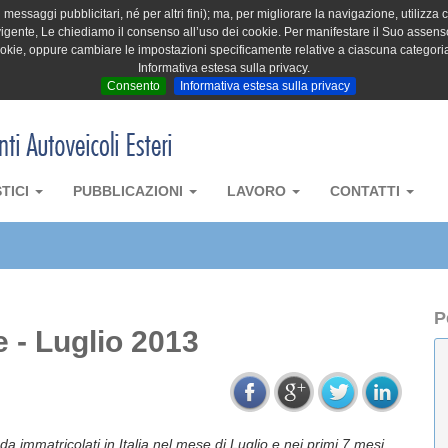
messaggi pubblicitari, né per altri fini); ma, per migliorare la navigazione, utilizza c
igente, Le chiediamo il consenso all’uso dei cookie. Per manifestare il Suo assenso 
cookie, oppure cambiare le impostazioni specificamente relative a ciascuna categori
Informativa estesa sulla privacy.
Consento
Informativa estesa sulla privacy
STICI
PUBBLICAZIONI
LAVORO
CONTATTI
P
 - Luglio 2013
ada immatricolati in Italia nel mese di Luglio e nei primi 7 mesi