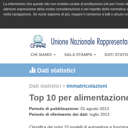
La informiamo che questo sito non installa cookie di profilazione (né per l’invio di 
ulteriore espressione della nostra considerazione e nel rispetto della normativa v
nella navigazione. Se vuole saperne di più, negare il consenso a tutti o alcuni 
CHI SIAMO
SALA STAMPA
DATI STATI
Dati statistici
Dati statistici
>
Immatricolazioni
Top 10 per alimentazione
Periodo di pubblicazione:
01 agosto 2013
Periodo di riferimento dei dati:
luglio 2013
Classifica dei primi 10 modelli di autovetture e fuoristr