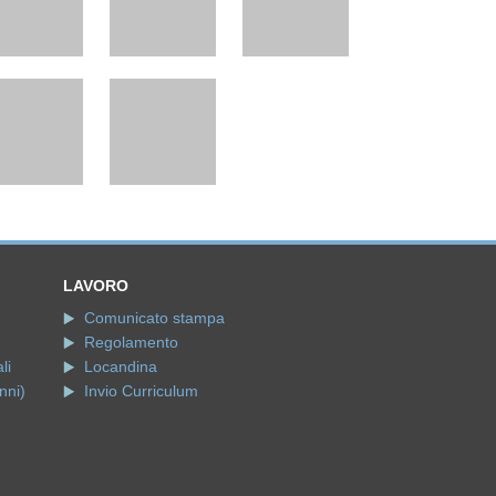
LAVORO
Comunicato stampa
Regolamento
li
Locandina
nni)
Invio Curriculum