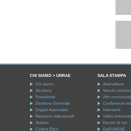
CHI SIAMO > UNRAE
SALA STAMPA
Chi siamo
Autovetture
Struttura
Veicoli commerci
Presidente
Altri comunicati
Direttore Generale
Conferenze st
Organi Associativi
Interventi
Relazioni Istituzionali
Video intervist
Statuto
Dicono di noi
Codice Etico
Dall'UNRAE