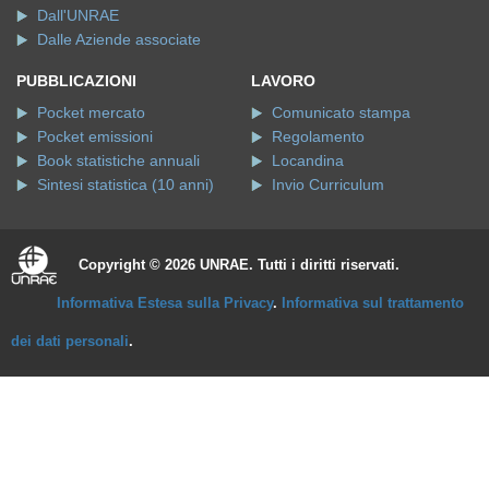
Dall'UNRAE
Dalle Aziende associate
PUBBLICAZIONI
LAVORO
Pocket mercato
Comunicato stampa
Pocket emissioni
Regolamento
Book statistiche annuali
Locandina
Sintesi statistica (10 anni)
Invio Curriculum
Copyright © 2026 UNRAE. Tutti i diritti riservati.
Informativa Estesa sulla Privacy
.
Informativa sul trattamento
dei dati personali
.