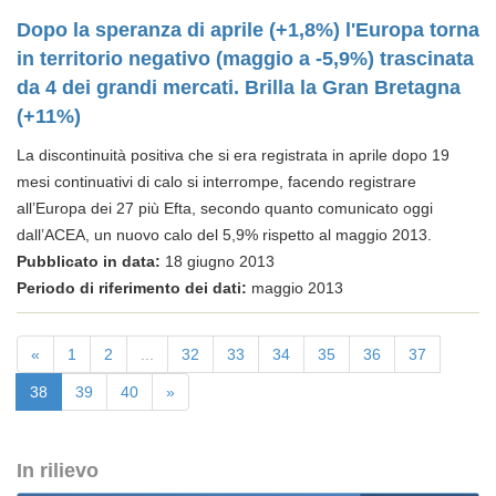
Dopo la speranza di aprile (+1,8%) l'Europa torna
in territorio negativo (maggio a -5,9%) trascinata
da 4 dei grandi mercati. Brilla la Gran Bretagna
(+11%)
La discontinuità positiva che si era registrata in aprile dopo 19
mesi continuativi di calo si interrompe, facendo registrare
all’Europa dei 27 più Efta, secondo quanto comunicato oggi
dall’ACEA, un nuovo calo del 5,9% rispetto al maggio 2013.
Pubblicato in data:
18 giugno 2013
Periodo di riferimento dei dati:
maggio 2013
«
1
2
...
32
33
34
35
36
37
38
39
40
»
In rilievo