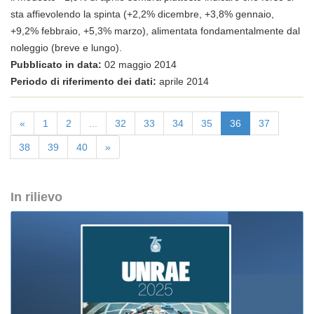
sta affievolendo la spinta (+2,2% dicembre, +3,8% gennaio,
+9,2% febbraio, +5,3% marzo), alimentata fondamentalmente dal
noleggio (breve e lungo).
Pubblicato in data:
02 maggio 2014
Periodo di riferimento dei dati:
aprile 2014
«
1
2
...
32
33
34
35
36
37
38
39
40
»
In rilievo