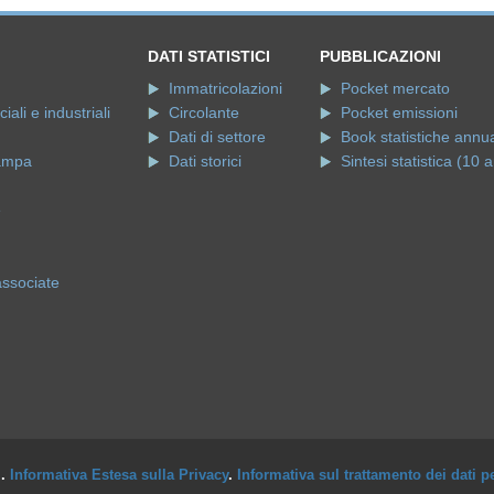
DATI STATISTICI
PUBBLICAZIONI
Immatricolazioni
Pocket mercato
ali e industriali
Circolante
Pocket emissioni
Dati di settore
Book statistiche annua
ampa
Dati storici
Sintesi statistica (10 a
e
associate
i.
Informativa Estesa sulla Privacy
.
Informativa sul trattamento dei dati p