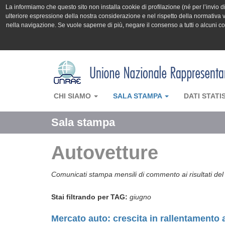
La informiamo che questo sito non installa cookie di profilazione (né per l’invio di 
ulteriore espressione della nostra considerazione e nel rispetto della normativa v
nella navigazione. Se vuole saperne di più, negare il consenso a tutti o alcuni 
CHI SIAMO
SALA STAMPA
DATI STATI
Sala stampa
Autovetture
Comunicati stampa mensili di commento ai risultati del
Stai filtrando per TAG:
giugno
Mercato auto: crescita in rallentamento 