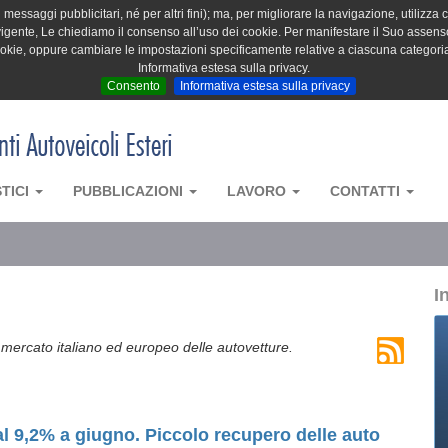
messaggi pubblicitari, né per altri fini); ma, per migliorare la navigazione, utilizza c
igente, Le chiediamo il consenso all’uso dei cookie. Per manifestare il Suo assenso 
cookie, oppure cambiare le impostazioni specificamente relative a ciascuna categori
Informativa estesa sulla privacy.
Consento
Informativa estesa sulla privacy
STICI
PUBBLICAZIONI
LAVORO
CONTATTI
I
 mercato italiano ed europeo delle autovetture.
al 9,2% a giugno. Piccolo recupero delle auto