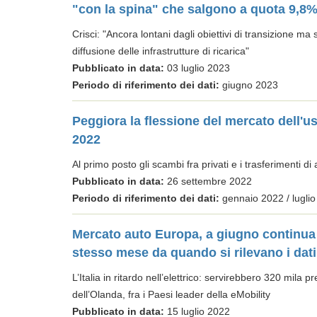
"con la spina" che salgono a quota 9,8
Crisci: "Ancora lontani dagli obiettivi di transizione m
diffusione delle infrastrutture di ricarica"
Pubblicato in data:
03 luglio 2023
Periodo di riferimento dei dati:
giugno 2023
Peggiora la flessione del mercato dell'u
2022
Al primo posto gli scambi fra privati e i trasferimenti di
Pubblicato in data:
26 settembre 2022
Periodo di riferimento dei dati:
gennaio 2022 / lugli
Mercato auto Europa, a giugno continua l
stesso mese da quando si rilevano i dati
L’Italia in ritardo nell’elettrico: servirebbero 320 mila p
dell’Olanda, fra i Paesi leader della eMobility
Pubblicato in data:
15 luglio 2022