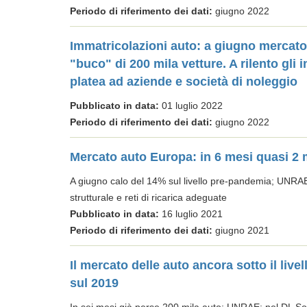
Periodo di riferimento dei dati:
giugno 2022
Immatricolazioni auto: a giugno mercato
"buco" di 200 mila vetture. A rilento gli i
platea ad aziende e società di noleggio
Pubblicato in data:
01 luglio 2022
Periodo di riferimento dei dati:
giugno 2022
Mercato auto Europa: in 6 mesi quasi 2 m
A giugno calo del 14% sul livello pre-pandemia; UNRAE: 
strutturale e reti di ricarica adeguate
Pubblicato in data:
16 luglio 2021
Periodo di riferimento dei dati:
giugno 2021
Il mercato delle auto ancora sotto il liv
sul 2019