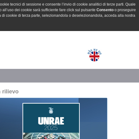
ookie tecnici di sessione e consente l’invio di cookie analitici di terze parti. Quale
all’uso dei cookie sarà sufficiente fare click sul pulsante
Consento
o proseguire
a di cookie di terza parte, selezionandola o deselezionandola, acceda alla nostra
n rilievo