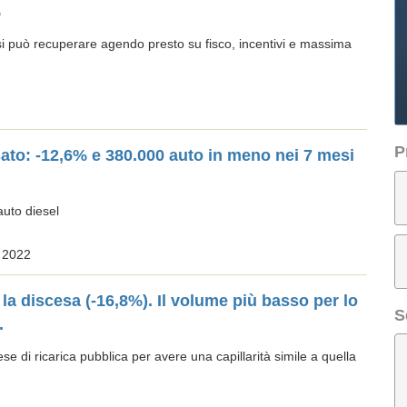
%
a si può recuperare agendo presto su fisco, incentivi e massima
P
sato: -12,6% e 380.000 auto in meno nei 7 mesi
 auto diesel
o 2022
a discesa (-16,8%). Il volume più basso per lo
S
.
rese di ricarica pubblica per avere una capillarità simile a quella