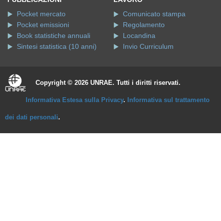
Pocket mercato
Comunicato stampa
Pocket emissioni
Regolamento
Book statistiche annuali
Locandina
Sintesi statistica (10 anni)
Invio Curriculum
Copyright © 2026 UNRAE. Tutti i diritti riservati.
Informativa Estesa sulla Privacy
.
Informativa sul trattamento
dei dati personali
.