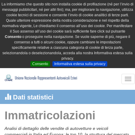
La informiamo che questo sito non installa cookie di profilazione (né per l’invio di
messaggi pubblicitari, né per altri fini); ma, per migliorare la navigazione, utilizza
cookie tecnici di sessione e consente l’invio di cookie analitici di terze parti.
Quale ulteriore espressione della nostra considerazione e nel rispetto della
normativa vigente, Le chiediamo il consenso all’uso dei cookie. Per manifestare
il Suo assenso all’uso dei cookie sarà sufficiente fare click sul pulsante
Consento
o proseguire nella navigazione. Se vuole saperne di più, negare il
consenso a tutti o alcuni cookie, oppure cambiare le impostazioni
specificamente relative a ciascuna categoria di cookie di terza parte,
selezionandola o deselezionandola, acceda alla nostra Informativa estesa sulla
privacy.
Consento
Informativa estesa sulla privacy
Tog
nav
Dati statistici
Immatricolazioni
Analisi di dettaglio delle vendite di autovetture e veicoli
commerciali in Italia ed Europa: le top 10, la struttura del mercato,