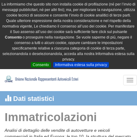
La informiamo che questo sito non installa cookie di profilazione (né per l’invio di
messaggi pubblicitari, né per altri fini); ma, per migliorare la navigazione, utilizza
cookie tecnici di sessione e consente l’invio di cookie analitici di terze parti.
Quale ulteriore espressione della nostra considerazione e nel rispetto della
normativa vigente, Le chiediamo il consenso all’uso dei cookie. Per manifestare
il Suo assenso all’uso dei cookie sarà sufficiente fare click sul pulsante
Consento
o proseguire nella navigazione. Se vuole saperne di più, negare il
consenso a tutti o alcuni cookie, oppure cambiare le impostazioni
specificamente relative a ciascuna categoria di cookie di terza parte,
selezionandola o deselezionandola, acceda alla nostra Informativa estesa sulla
privacy.
Consento
Informativa estesa sulla privacy
Tog
nav
Dati statistici
Immatricolazioni
Analisi di dettaglio delle vendite di autovetture e veicoli
commerciali in Italia ed Europa: le top 10, la struttura del mercato,