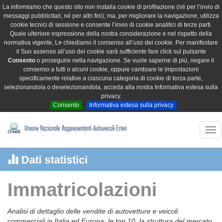
La informiamo che questo sito non installa cookie di profilazione (né per l’invio di
messaggi pubblicitari, né per altri fini); ma, per migliorare la navigazione, utilizza
cookie tecnici di sessione e consente l’invio di cookie analitici di terze parti.
Quale ulteriore espressione della nostra considerazione e nel rispetto della
normativa vigente, Le chiediamo il consenso all’uso dei cookie. Per manifestare
il Suo assenso all’uso dei cookie sarà sufficiente fare click sul pulsante
Consento
o proseguire nella navigazione. Se vuole saperne di più, negare il
consenso a tutti o alcuni cookie, oppure cambiare le impostazioni
specificamente relative a ciascuna categoria di cookie di terza parte,
selezionandola o deselezionandola, acceda alla nostra Informativa estesa sulla
privacy.
Consento
Informativa estesa sulla privacy
Tog
nav
Dati statistici
Immatricolazioni
Analisi di dettaglio delle vendite di autovetture e veicoli
commerciali in Italia ed Europa: le top 10, la struttura del mercato,