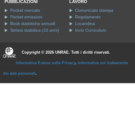
PUBBLICAZIONI
LAVORO
Pocket mercato
Comunicato stampa
Pocket emissioni
Regolamento
Book statistiche annuali
Locandina
Sintesi statistica (10 anni)
Invio Curriculum
Copyright © 2026 UNRAE. Tutti i diritti riservati.
Informativa Estesa sulla Privacy
.
Informativa sul trattamento
dei dati personali
.